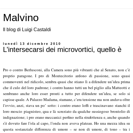
Malvino
Il blog di Luigi Castaldi
lunedì 13 dicembre 2010
L’intersecarsi dei microvortici, quello è
Pro o contro Berlusconi, alla Camera sono più vibranti che al Senato, non c’è
proprio paragone. I pro di Montecitorio ardono di passione, sono quasi
commoventi nel ridicolo, sembra quasi che stiano lì a difendere un’idea prima
che il culo del loro padrone; i contro hanno tutti un bel piglio alla Matteotti e
sembrano anche loro esser pronti a tutto per difendere un’idea, se solo si
capisse quale. A Palazzo Madama, stamane, c’era tensione ma non andava oltre
l’ovvio, anzi, stava un po’ sotto: i contro erano loffi e trascinavano stanchi il
loro moscio piagnisteo, qua e là screziato da qualche sussiegoso brontolio di
indignazione; i pro erano meccanici perfino nella strafottenza e, anche quando
s’è dovuto fare l’ola al capo, l’onda non aveva plateau. Ho una mezza idea su
questa sostanziale differenza di umore – se non di umore, di tono – tra i