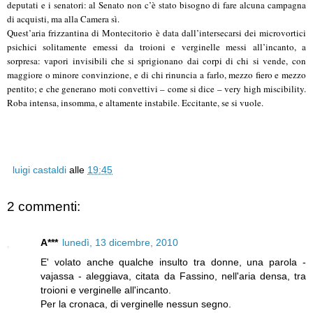
deputati e i senatori: al Senato non c’è stato bisogno di fare alcuna campagna
di acquisti, ma alla Camera sì.
Quest’aria frizzantina di Montecitorio è data dall’intersecarsi dei microvortici
psichici solitamente emessi da troioni e verginelle messi all’incanto, a
sorpresa: vapori invisibili che si sprigionano dai corpi di chi si vende, con
maggiore o minore convinzione, e di chi rinuncia a farlo, mezzo fiero e mezzo
pentito; e che generano moti convettivi – come si dice – very high miscibility.
Roba intensa, insomma, e altamente instabile. Eccitante, se si vuole.
luigi castaldi
alle
19:45
2 commenti:
A***
lunedì, 13 dicembre, 2010
E' volato anche qualche insulto tra donne, una parola -
vajassa - aleggiava, citata da Fassino, nell'aria densa, tra
troioni e verginelle all'incanto.
Per la cronaca, di verginelle nessun segno.